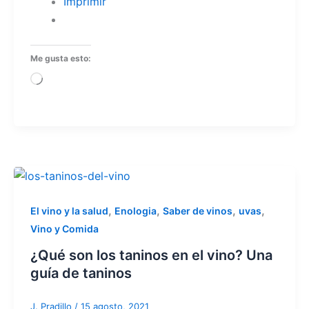
Imprimir
Me gusta esto:
Cargando...
,
,
,
,
El vino y la salud
Enologia
Saber de vinos
uvas
Vino y Comida
¿Qué son los taninos en el vino? Una
guía de taninos
J. Pradillo
/
15 agosto, 2021