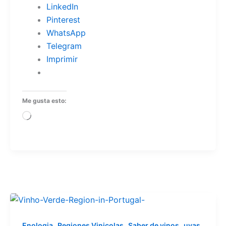
LinkedIn
Pinterest
WhatsApp
Telegram
Imprimir
Me gusta esto:
Cargando...
,
,
,
,
Enologia
Regiones Vinicolas
Saber de vinos
uvas