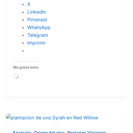
X
LinkedIn
Pinterest
WhatsApp
Telegram
Imprimir
Me gusta esto:
Cargando...
,
,
,
Enologia
Origen del vino
Regiones Vinicolas