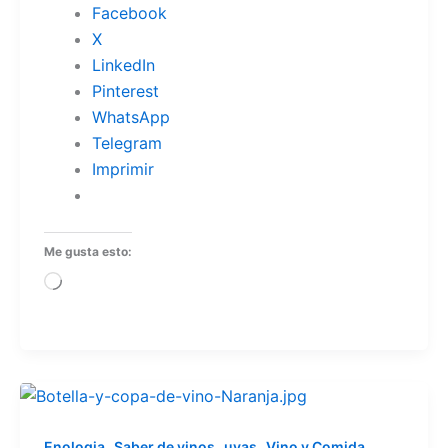
Facebook
X
LinkedIn
Pinterest
WhatsApp
Telegram
Imprimir
Me gusta esto:
Cargando...
,
,
,
,
Enologia
Saber de vinos
uvas
Vino y Comida