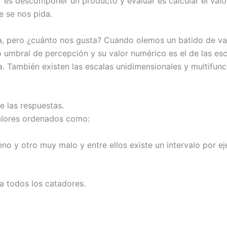
ar es descomponer un producto y evaluar es calcular el valo
e se nos pida.
ero ¿cuánto nos gusta? Cuando olemos un batido de vainill
 umbral de percepción y su valor numérico es el de las esc
a. También existen las escalas unidimensionales y multifunc
e las respuestas.
valores ordenados como:
no y otro muy malo y entre ellos existe un intervalo por e
a todos los catadores.