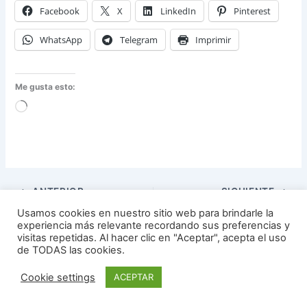
Facebook
X
LinkedIn
Pinterest
WhatsApp
Telegram
Imprimir
Me gusta esto:
Cargando...
ANTERIOR
SIGUIENTE
Usamos cookies en nuestro sitio web para brindarle la
experiencia más relevante recordando sus preferencias y
visitas repetidas. Al hacer clic en "Aceptar", acepta el uso
de TODAS las cookies.
Todos los derechos © 2026 hogar de vinos | Funciona gracias a
Cookie settings
ACEPTAR
Tema Astra para WordPress