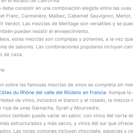
en el estado de California.
 debe consistir en una combinación elegida entre las uvas 
et Franc, Carmenère, Malbec, Cabernet Sauvignon, Merlot, 
it Verdot. Las mezclas de Meritage son versátiles y se pue
mbién pueden resistir el envejecimiento.
deos, estas mezclas son complejas y potentes, a la vez qu
ía de sabores. Las combinaciones populares incluyen carne 
o de caza.
ne
ón sobre las famosas mezclas de vinos es completa sin men
Côtes du Rhône del valle del Ródano en Francia
. Aunque la 
iedad de vinos, incluidos el blanco y el rosado, la mezcla
 roja de uvas Garnacha, Syrah y Mourvedre.
inos también puede variar en sabor, con vinos del norte de
 más estructurados y más secos, y vinos del sur que ofrec
utados. Las notas comunes incluyen chocolate, especias y ci