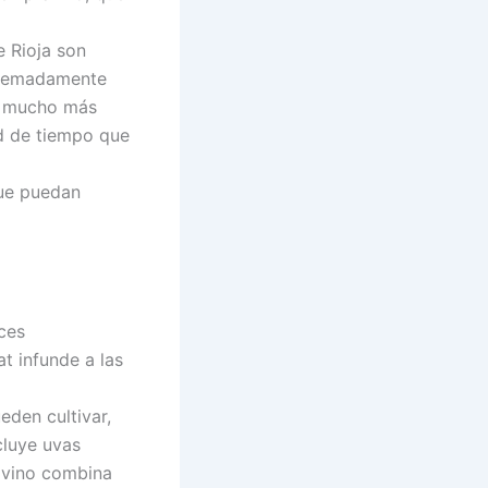
e Rioja son
xtremadamente
ue mucho más
ad de tiempo que
que puedan
ces
t infunde a las
eden cultivar,
cluye uvas
l vino combina