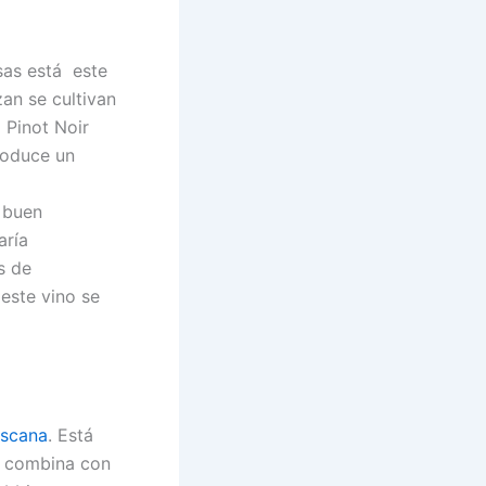
sas está este
zan se cultivan
 Pinot Noir
roduce un
n buen
aría
s de
este vino se
scana
. Está
e combina con