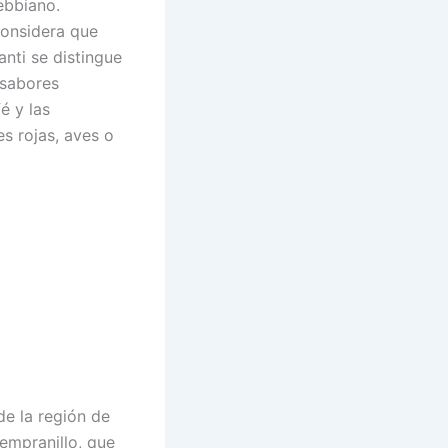
ebbiano.
considera que
anti se distingue
 sabores
é y las
s rojas, aves o
de la región de
empranillo, que