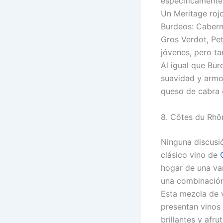
específicamente 
Un Meritage rojo
Burdeos: Cabern
Gros Verdot, Pet
jóvenes, pero ta
Al igual que Bur
suavidad y armon
queso de cabra 
8. Côtes du Rhô
Ninguna discusi
clásico vino de
hogar de una var
una combinación
Esta mezcla de v
presentan vinos
brillantes y afr