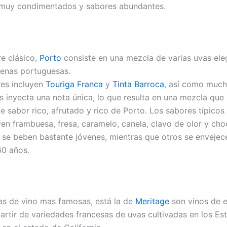
 muy condimentados y sabores abundantes.
e clásico,
Porto
consiste en una mezcla de varias uvas eleg
genas portuguesas.
es incluyen
Touriga Franca
y
Tinta Barroca
, así como much
s inyecta una nota única, lo que resulta en una mezcla que 
de sabor rico, afrutado y rico de Porto. Los sabores típico
yen frambuesa, fresa, caramelo, canela, clavo de olor y cho
 se beben bastante jóvenes, mientras que otros se envejec
60 años.
as de vino mas famosas, está la de
Meritage
son vinos de e
artir de variedades francesas de uvas cultivadas en los Es