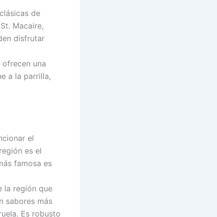
clásicas de
St. Macaire,
den disfrutar
e ofrecen una
a la parrilla,
cionar el
región es el
 más famosa es
 la región que
en sabores más
ruela. Es robusto