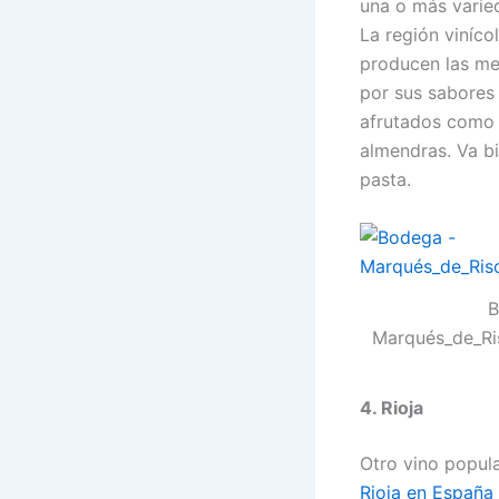
una o más varie
La región viníco
producen las mej
por sus sabores
afrutados como c
almendras. Va b
pasta.
B
Marqués_de_Ris
4. Rioja
Otro vino popul
Rioja en España