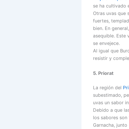
se ha cultivado
Otras uvas que 
fuertes, templa
bien. En genera
asequible. Este 
se envejece.
Al igual que Bu
resistir y compl
5. Priorat
La región del
Pr
subestimado, per
uvas un sabor in
Debido a que las
los sabores son 
Garnacha, junto