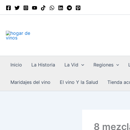
Escribe
Ir
tu
al
correo
contenido
electrónico…
Inicio
La Historia
La Vid
Regiones
Maridajes del vino
El vino Y la Salud
Tienda acc
8 mezcl