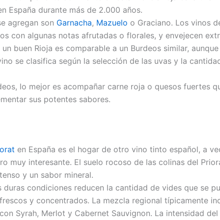
 en España durante más de 2.000 años.
se agregan son
Garnacha
,
Mazuelo
o Graciano. Los vinos d
dos con algunas notas afrutadas o florales, y envejecen e
l, un buen Rioja es comparable a un Burdeos similar, aunq
vino se clasifica según la selección de las uvas y la cantid
rdeos, lo mejor es acompañar carne roja o quesos fuertes 
ementar sus potentes sabores.
iorat
en España es el hogar de otro vino tinto español, a ve
o muy interesante. El suelo rocoso de las colinas del Priora
tenso y un sabor mineral.
 duras condiciones reducen la cantidad de vides que se pu
frescos y concentrados. La mezcla regional típicamente in
 con Syrah, Merlot y Cabernet Sauvignon. La intensidad de