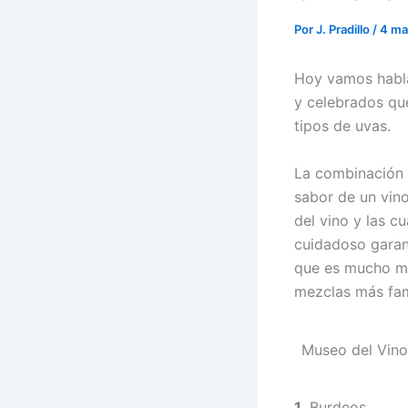
Por
J. Pradillo
/
4 ma
Hoy vamos habla
y celebrados que
tipos de uvas.
La combinación e
sabor de un vino
del vino y las c
cuidadoso garan
que es mucho má
mezclas más fa
Museo del Vino
1.
Burdeos