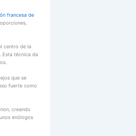
ión francesa de
roporciones,
l centro de la
 Esta técnica da
os.
ejos que se
ueso fuerte como
gnon, creando
gunos enólogos