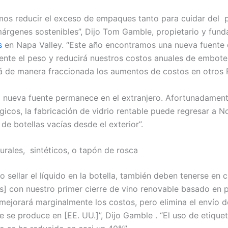
os reducir el exceso de empaques tanto para cuidar del 
árgenes sostenibles”, Dijo Tom Gamble, propietario y fun
s
en Napa Valley. “Este año encontramos una nueva fuente
ente el peso y reducirá nuestros costos anuales de embotel
 de manera fraccionada los aumentos de costos en otros P
la nueva fuente permanece en el extranjero. Afortunadament
icos, la fabricación de vidrio rentable puede regresar a N
 de botellas vacías desde el exterior”.
rales, sintéticos, o tapón de rosca
o sellar el líquido en la botella, también deben tenerse en 
] con nuestro primer cierre de vino renovable basado en 
mejorará marginalmente los costos, pero elimina el envío d
e se produce en [EE. UU.]”, Dijo Gamble . “El uso de etique