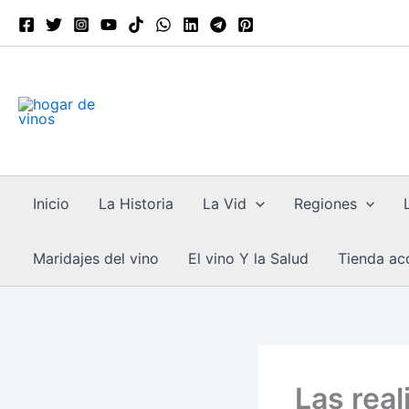
Escribe
Ir
tu
al
correo
contenido
electrónico…
Inicio
La Historia
La Vid
Regiones
Maridajes del vino
El vino Y la Salud
Tienda acc
Las real