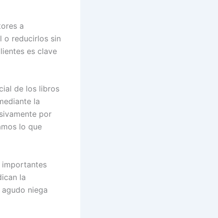
tores a
 o reducirlos sin
lientes es clave
ial de los libros
mediante la
usivamente por
amos lo que
s importantes
ican la
o agudo niega