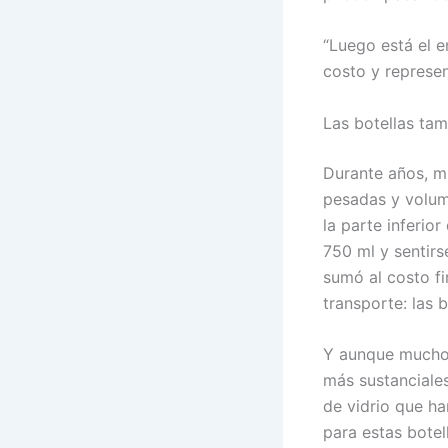
“Luego está el e
costo y represen
Las botellas tam
Durante años, m
pesadas ​​y vol
la parte inferio
750 ml y sentirs
sumó al costo fi
transporte: las 
Y aunque muchos
más sustanciale
de vidrio que ha
para estas bote