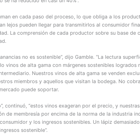
o se ha reducido en casi un 40%”.
uman en cada paso del proceso, lo que obliga a los produc
an lejos pueden llegar para transmitirlos al consumidor final
lidad. La comprensión de cada productor sobre su base de c
ad.
anancias no es sostenible”, dijo Gamble. “La lectura superfic
olo vinos de alta gama con márgenes sostenibles logrados 
intermediario. Nuestros vinos de alta gama se venden excl
estros miembros y aquellos que visitan la bodega. No cobr
mercado puede soportar.
, continuó, “estos vinos exageran por el precio, y nuestra
ón de membresía por encima de la norma de la industria ind
 consumidor y los ingresos sostenibles. Un lápiz demasiad
ngresos sostenible”.