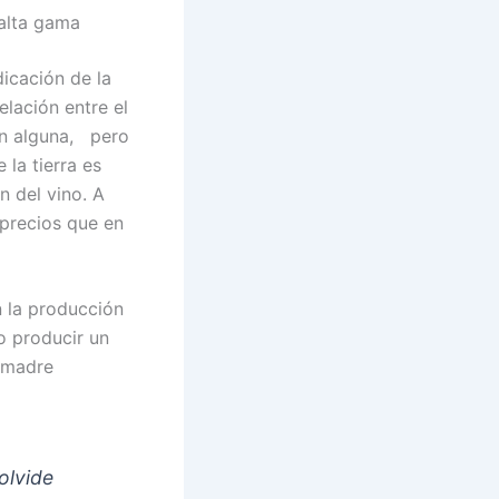
 alta gama
icación de la
elación entre el
ión alguna, pero
 la tierra es
n del vino. A
 precios que en
n la producción
o producir un
 madre
 olvide