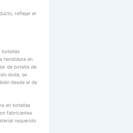
ucto, reflejar el
 botellas
a hendidura en
dar de botella de
sin duda, se
mbién desde el de
a en botellas
on fabricantes
terial requerido