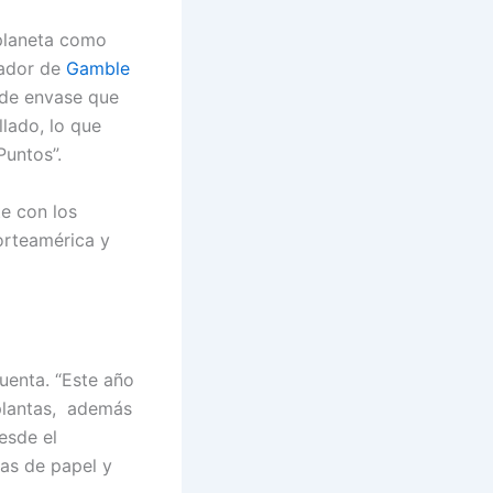
planeta como
dador de
Gamble
 de envase que
lado, lo que
untos”.
e con los
orteamérica y
cuenta. “Este año
plantas, además
esde el
tas de papel y