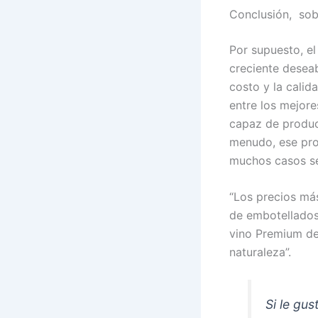
Conclusión, sobr
Por supuesto, e
creciente deseab
costo y la calid
entre los mejore
capaz de produci
menudo, ese proc
muchos casos se
“Los precios más
de embotellados 
vino Premium de
naturaleza”.
Si le gu