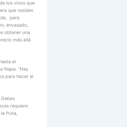
de los vinos que
era que residen
ide, para
ón, envasado,
de obtener una
precio más allá
hasta el
de Napa. “Hay
ios para hacer el
. Debes
veces requiere
la fruta,