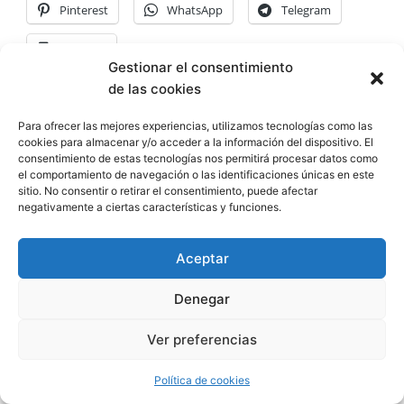
Pinterest
WhatsApp
Telegram
Imprimir
Gestionar el consentimiento
de las cookies
Me gusta esto:
Para ofrecer las mejores experiencias, utilizamos tecnologías como las
cookies para almacenar y/o acceder a la información del dispositivo. El
consentimiento de estas tecnologías nos permitirá procesar datos como
el comportamiento de navegación o las identificaciones únicas en este
sitio. No consentir o retirar el consentimiento, puede afectar
negativamente a ciertas características y funciones.
ANTERIOR
Aceptar
Usamos cookies en nuestro sitio web para brindarle la
experiencia más relevante recordando sus preferencias y
Denegar
visitas repetidas. Al hacer clic en "Aceptar", acepta el uso
de TODAS las cookies.
Ver preferencias
Todos los derechos © 2026 hogar de vinos | Funciona gracias a
Cookie settings
ACEPTAR
Tema Astra para WordPress
Política de cookies