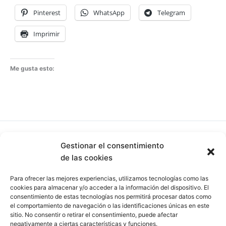
Pinterest
WhatsApp
Telegram
Imprimir
Me gusta esto:
ANTERIOR
Gestionar el consentimiento
de las cookies
Para ofrecer las mejores experiencias, utilizamos tecnologías como las
Deja una respuesta
cookies para almacenar y/o acceder a la información del dispositivo. El
consentimiento de estas tecnologías nos permitirá procesar datos como
el comportamiento de navegación o las identificaciones únicas en este
Lo siento, debes estar
conectado
para publicar un
sitio. No consentir o retirar el consentimiento, puede afectar
comentario.
negativamente a ciertas características y funciones.